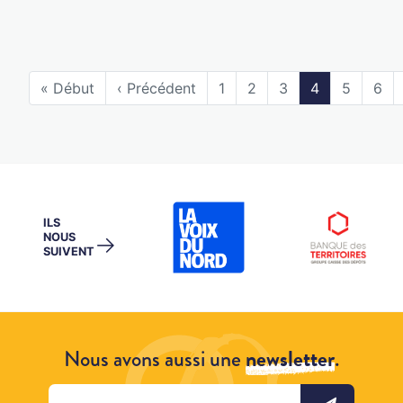
« Début
‹ Précédent
1
2
3
4
5
6
ILS
NOUS
→
SUIVENT
Nous avons aussi une
newsletter
.