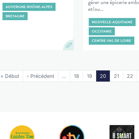
gérer une épicerie amb
AUVERGNE-RHÔNE-ALPES
et/ou…
BRETAGNE
NOUVELLE-AQUITAINE
OCCITANIE
CENTRE-VAL DE LOIRE
« Début
‹ Précédent
…
18
19
20
21
22