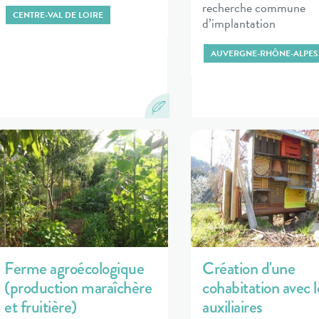
recherche commune
CENTRE-VAL DE LOIRE
d’implantation
AUVERGNE-RHÔNE-ALPES
Ferme agroécologique
Création d'une
(production maraîchère
cohabitation avec l
et fruitière)
auxiliaires