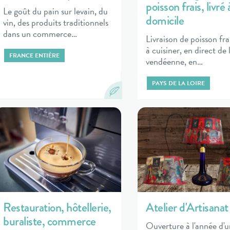
poisson frais, livré 
Le goût du pain sur levain, du
domicile
vin, des produits traditionnels
dans un commerce…
Livraison de poisson fra
à cuisiner, en direct de 
FRANCE ENTIÈRE
vendéenne, en…
PAYS DE LA LOIRE
Restauration, hôtellerie,
Atelier d'Artisanat
buraliste, commerce
Ouverture à l'année d'