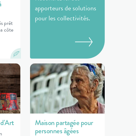
à
apporteurs de solutions
pour les collectivités.
is prêt
la côte
 d'Art
Maison partagée pour
personnes âgées
un