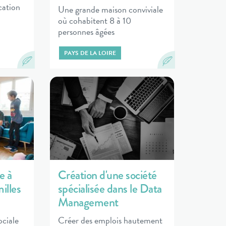
ication
Une grande maison conviviale
où cohabitent 8 à 10
personnes âgées
PAYS DE LA LOIRE
e à
Création d'une société
illes
spécialisée dans le Data
Management
ociale
Créer des emplois hautement