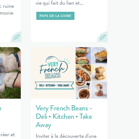
vie qui fait du lien et…
c ruine
rmonie
PAYS DE LA LOIRE
e
Very French Beans -
Deli • Kitchen • Take
Away
réer et
Inviter à la découverte d'une