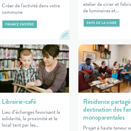
atelier de cirier et fabr
Créer de l'activité dans votre
de luminaires et…
commune
PAYS DE LA LOIRE
FRANCE ENTIÈRE
Librairie-café
Résidence partagé
destination des fam
Lieu d’échanges favorisant la
monoparentales
solidarité, la proximité et le
local tant par les…
Projet à haute teneur s