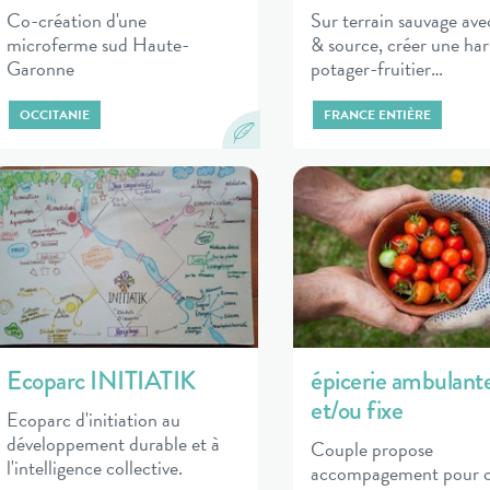
Co-création d'une
Sur terrain sauvage ave
microferme sud Haute-
& source, créer une ha
Garonne
potager-fruitier…
OCCITANIE
FRANCE ENTIÈRE
Ecoparc INITIATIK
épicerie ambulant
et/ou fixe
Ecoparc d'initiation au
développement durable et à
Couple propose
l'intelligence collective.
accompagement pour c