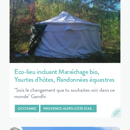
Eco-lieu incluant Maraîchage bio,
Yourtes d'hôtes, Randonnées équestres
"Sois le changement que tu souhaites voir dans ce
monde" Gandhi
OCCITANIE
PROVENCE-ALPES-CÔTE D'AZ…