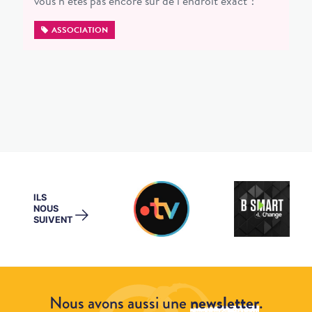
vous n’êtes pas encore sûr de l’endroit exact ?
ASSOCIATION
ILS
NOUS
→
SUIVENT
Nous avons aussi une
newsletter
.