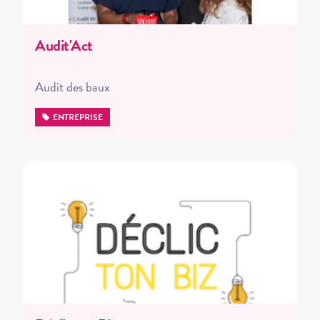
Audit'Act
Audit des baux
ENTREPRISE